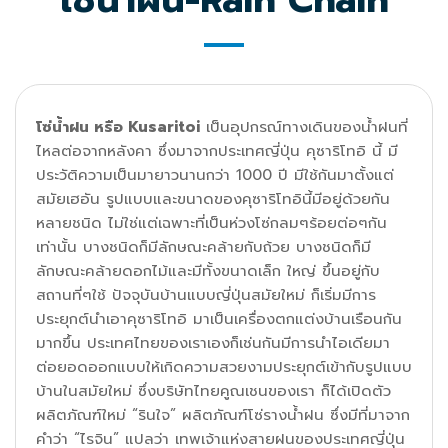
โซ่น้ำฝน-Rain Chain
โซ่น้ำฝน หรือ Kusaritoi
เป็นอุปกรณ์ทางเดินของน้ำฝนที่
ไหลต่อจากหลังคา ซึ่งมาจากประเทศญี่ปุ่น คุซาริโทอิ นี้ มี
ประวัติความเป็นมายาวนานกว่า 1000 ปี มีใช้กันมาตั้งแต่
สมัยเฮอัน รูปแบบและขนาดของคุซาริโทอินี้มีอยู่ด้วยกัน
หลายชนิด ไม่ใช่แต่เฉพาะที่เป็นห่วงโซ่กลมๆร้อยต่อๆกัน
เท่านั้น บางชนิดก็มีลักษณะคล้ายกับถ้วย บางชนิดก็มี
ลักษณะคล้ายดอกไม้และมีทั้งขนาดเล็ก ใหญ่ ขึ้นอยู่กับ
สถานที่ๆใช้ ปัจจุบันบ้านแบบญี่ปุ่นสมัยใหม่ ก็เริ่มมีการ
ประยุกต์นำเอาคุซาริโทอิ มาเป็นเครื่องตกแต่งบ้านเรือนกัน
มากขึ้น ประเทศไทยของเราเองก็เช่นกันมีการนำไอเดียมา
ต่อยอดออกแบบให้เกิดความสวยงามประยุกต์เข้ากับรูปแบบ
บ้านในสมัยใหม่ ซึ่งบริษัทไทยคูณเชนของเรา ก็ได้เปิดตัว
ผลิตภัณฑ์ใหม่ “รินใจ” ผลิตภัณฑ์โซ่รางน้ำฝน ซึ่งมีที่มาจาก
คำว่า “ไรจิน” แปลว่า เทพเจ้าแห่งสายฝนของประเทศญี่ปุ่น